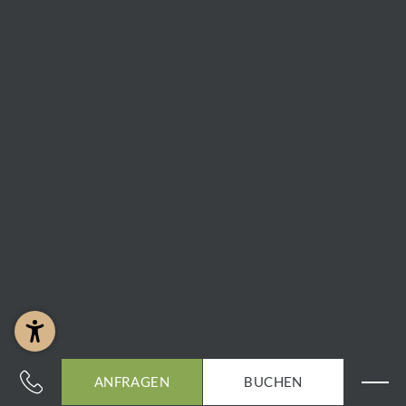
schaffen. Ideal für alle ab 10 Jahren, die gern tüfteln
und Spannung lieben. Reservierung unbedingt
erforderlich!
Der Escape Room Sixty Minutes liegt rund einen
Kilometer vom Hotel Gassner entfernt und ist in etwa
fünf Autominuten oder 15 Gehminuten erreichbar.
Mit der Nationalpark Sommercard bekommt man 10
% Ermäßigung auf den Normaltarif.
MEHR INFOS
ANFRAGEN
BUCHEN