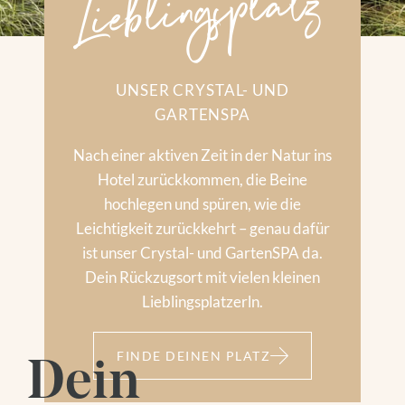
Lieblingsplatz
UNSER CRYSTAL- UND
GARTENSPA
Nach einer aktiven Zeit in der Natur ins
Hotel zurückkommen, die Beine
hochlegen und spüren, wie die
Leichtigkeit zurückkehrt – genau dafür
ist unser Crystal- und GartenSPA da.
Dein Rückzugsort mit vielen kleinen
Lieblingsplatzerln.
FINDE DEINEN PLATZ
Dein