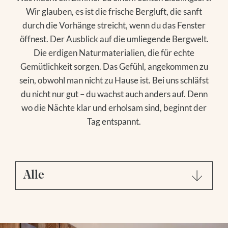
SOCIAL MEDIA
ANFRAGEN
Wir glauben, es ist die frische Bergluft, die sanft
WEBCAMS
BUCHEN
durch die Vorhänge streicht, wenn du das Fenster
öffnest. Der Ausblick auf die umliegende Bergwelt.
Folge uns
Die erdigen Naturmaterialien, die für echte
Wanderhotel
Gemütlichkeit sorgen. Das Gefühl, angekommen zu
Instagram
sein, obwohl man nicht zu Hause ist. Bei uns schläfst
WANDERSERVICE
Facebook
Wellness
du nicht nur gut – du wachst auch anders auf. Denn
TOURENTIPPS
Youtube
wo die Nächte klar und erholsam sind, beginnt der
GROSSVENEDIGER
WASSERWELT
Tag entspannt.
Bergsommer
SAUNAWELT
MASSAGEN
WANDERN
Bergwinter
EISBADEN
BIKEN
DAY SPA
GOLFEN
Alle
SKIFAHREN
MODELL- UND HANGFLIEGEN
WINTERWANDERN
NATIONALPARK SOMMERCARD
RODELN
FAMILIENZEIT
ABSEITS DER PISTE
AUSFLUGSTIPPS