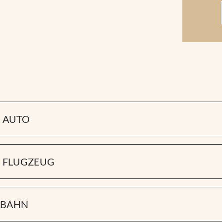
M AUTO
and):
Über Kufstein Süd oder Lofer gelangst du über Kitzbühel bzw. Zell a
rchen.
M FLUGZEUG
:
Über die Inntalautobahn bis Wörgl Ost und weiter über St. Johann, Kitz
fen für deine Anreise nach Neukirchen sind:
 Salzburg und Zell am See oder alternativ über Lofer bis Mittersill und 
 BAHN
eich gilt Vignettenpflicht auf Autobahnen und Schnellstraßen – außer auf