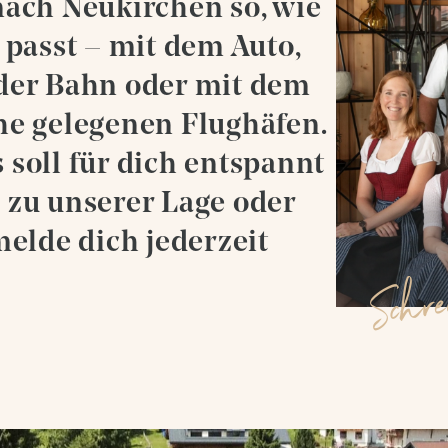
Folge uns
NATIONALPARK SOMMERCARD
nach Neukirchen so, wie
BUCHEN
SAUNAWELT
WINTERWANDERN
FAMILIENZEIT
 passt – mit dem Auto,
MASSAGEN
RODELN
AUSFLUGSTIPPS
Instagram
EISBADEN
ABSEITS DER PISTE
der Bahn oder mit dem
Facebook
EVENTS IN DER REGION
DAY SPA
FAMILIENZEIT
Youtube
he gelegenen Flughäfen.
AUSFLUGSTIPPS
 soll für dich entspannt
EVENTS IN DER REGION
 zu unserer Lage oder
melde dich jederzeit
Schre