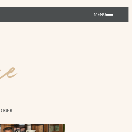
MENU
se
IGER