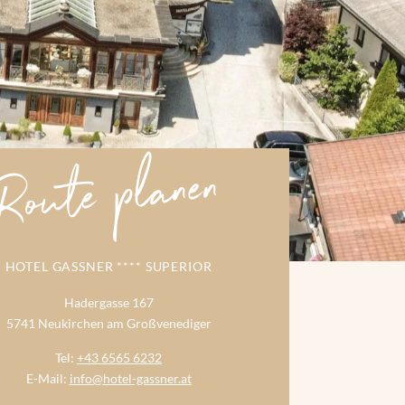
Route planen
HOTEL GASSNER **** SUPERIOR
Hadergasse 167
5741 Neukirchen am Großvenediger
Tel:
+43 6565 6232
E-Mail:
info@hotel-gassner.at