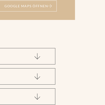
GOOGLE MAPS ÖFFNEN
m See nach Mittersill und
bühel, Pass Thurn und
weiter nach Neukirchen.
 der kurzen Strecke