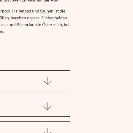
pool, Hallenbad und Saunen ist die
füllen, bereiten unsere Küchenhelden
ess- und Bikeurlaub in Österreich, bei
en.
Biken zu einem
egionalen Partner und
Rezeption – wir verraten dir