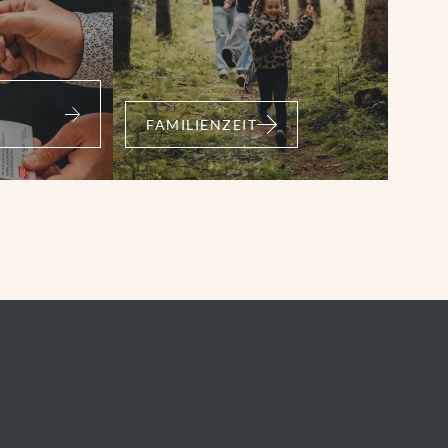
 - Bergstation
bahn - Baumgartenalm
 am Wildkogel
FAMILIENZEIT
h
37,08 km
m
1449 m
MEHR ERFAHREN
erg: 4C