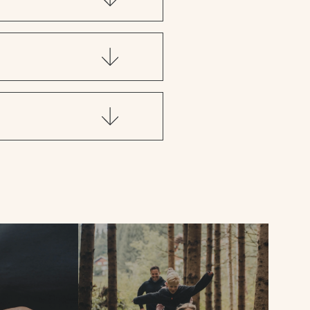
rich uns gerne an – wir
h perfekt für genussvolle
as Obersulzbachtal und
rchen: 3G,
, 4D, 4B, 4A,
rchen -
ogel -
gartenalm
inbike