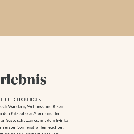
rlebnis
TERREICHS BERGEN
jedoch Wandern, Wellness und Biken
hen den Kitzbüheler Alpen und dem
er Gäste schätzen es, mit dem E-Bike
en ersten Sonnenstrahlen leuchten.
enussvollen Einkehr auf der Alm.