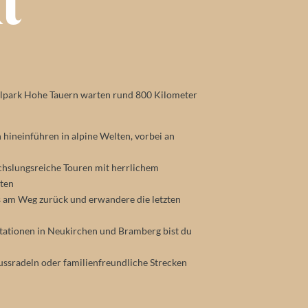
t
Das Baumhaus
lpark Hohe Tauern warten rund 800 Kilometer
h hineinführen in alpine Welten, vorbei an
chslungsreiche Touren mit herrlichem
ten
 es am Weg zurück und erwandere die letzten
tationen in Neukirchen und Bramberg bist du
ussradeln oder familienfreundliche Strecken