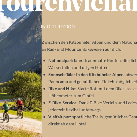
Tourenvielfal
IN DER REGION
Zwischen den Kitzbüheler Alpen und dem Nationa
an Rad- und Mountainbikewegen auf dich.
Nationalparktäler
: traumhafte Routen, die dic
Wasserfällen und urigen Hütten
Sonnseit-Täler in den Kitzbüheler Alpen
: abwe
Panorama und gemütlichen Einkehrmöglichkei
Bike und Hike
: Starte flott mit dem Bike, lass
Höhenmeter zum Gipfel
E-Bike-Service:
Dank E-Bike-Verleih und Lades
jederzeit flexibel unterwegs
Vielfalt pur:
sportliche Trails, gemütliches Gen
direkt ab dem Hotel