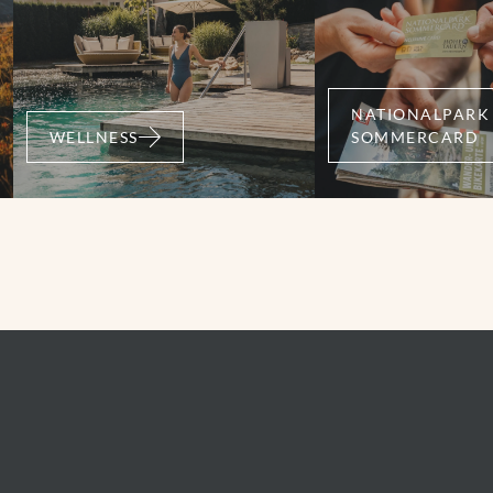
Ortszentrum Neukirchen -
Mittelstation WIldkogelbahn -
Neukirchen
ckeralm -
Talstation Gensbichlalm -
Wildkogel
Bergstation Wildkogelbahn -
- Bramberg
NATIONALPARK
Bergstation Smaragdbahn -
WELLNESS
SOMMERCARD
 km
04:55 h
32,11 km
05:30 
Ortszentrum Bramberg -
1316 m
1290 m
1421 
Ortszentrum Neukirchen
HREN
MEHR ERFAHREN
mittel
mittel
3A
zum
Bramberg: 4I
Bramb