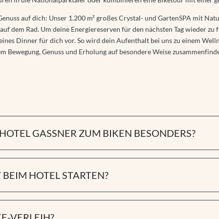
enuss auf dich: Unser 1.200 m² großes Crystal- und GartenSPA mit Natur
 auf dem Rad. Um deine Energiereserven für den nächsten Tag wieder zu 
nes Dinner für dich vor. So wird dein Aufenthalt bei uns zu einem Welln
m Bewegung, Genuss und Erholung auf besondere Weise zusammenfind
HOTEL GASSNER ZUM BIKEN BESONDERS?
Bikehotel im Salzburger Land, sondern verbinden Wandern, Wellness und 
nis. Gerne helfen wir dir bei der Organisation eines Bikes über unsere r
 BEIM HOTEL STARTEN?
Tipps zur Seite.
E-Bike-Touren beginnen direkt vor unserer Haustür. Komm einfach an die 
KE-VERLEIH?