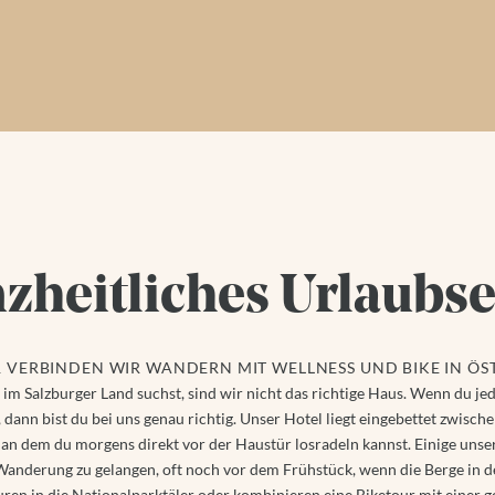
nzheitliches Urlaubse
R VERBINDEN WIR WANDERN MIT WELLNESS UND BIKE IN ÖS
 im Salzburger Land suchst, sind wir nicht das richtige Haus. Wenn du 
dann bist du bei uns genau richtig. Unser Hotel liegt eingebettet zwisc
 an dem du morgens direkt vor der Haustür losradeln kannst. Einige unser
anderung zu gelangen, oft noch vor dem Frühstück, wenn die Berge in d
en in die Nationalparktäler oder kombinieren eine Biketour mit einer g