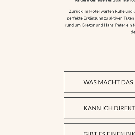
Zurück im Hotel warten Ruhe und G
perfekte Ergänzung zu aktiven Tagen
rund um Gregor und Hans-Peter ein fei
de
WAS MACHT DAS 
Wir sind kein klassisches 
ganzheitlichen Urlaubserleb
KANN ICH DIREKT
stehen dir mit persönlichen 
Ja, viele schöne Bike- und 
unsere liebsten Strecken.
GIBT ES EINEN BI