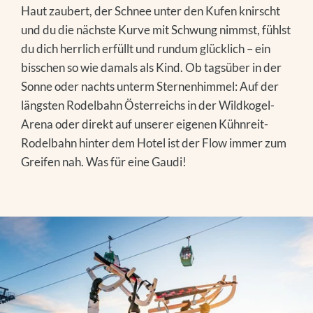
FAMILIENZEIT
Haut zaubert, der Schnee unter den Kufen knirscht
EVENTS IN DER REGION
AUSFLUGSTIPPS
und du die nächste Kurve mit Schwung nimmst, fühlst
EVENTS IN DER REGION
du dich herrlich erfüllt und rundum glücklich – ein
bisschen so wie damals als Kind. Ob tagsüber in der
Sonne oder nachts unterm Sternenhimmel: Auf der
längsten Rodelbahn Österreichs in der Wildkogel-
Arena oder direkt auf unserer eigenen Kühnreit-
Rodelbahn hinter dem Hotel ist der Flow immer zum
Greifen nah. Was für eine Gaudi!
Das Baumhaus