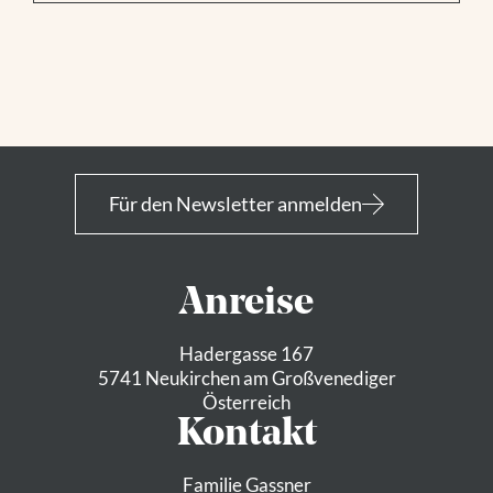
Rodelbahn
Rodelbahn A5
Geschlossen
Rodelbahn
Zuletzt aktualisiert am
07.08.2026, 06:45:57
Uhr
Für den Newsletter anmelden
Anreise
Hadergasse 167
5741 Neukirchen am Großvenediger
Österreich
Kontakt
Familie Gassner