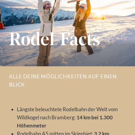
Rodel-Facts
ALLE DEINE MÖGLICHKEITEN AUF EINEN
BLICK
Längste beleuchtete Rodelbahn der Welt vom
Wildkogel nach Bramberg:
14 km bei 1.300
Höhenmeter
Rodelbahn A5 mitten im Skigebiet:
3,2 km