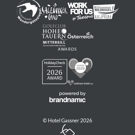
Frequentierung können Wellen entstehen –
passe deine Geschwindigkeit bitte den
Gegebenheiten an.
Rodel festhalten
: Immer an der Schlaufe
halten, um Gefährdungen und Verlust zu
vermeiden.
AWARDS
Bekleidung
: Für ungetrübten Fahrspaß
empfehlen wir Skibrille, Schal, Mütze, Skihose
oder Gamaschen, Handschuhe und feste Stiefel
(keine Skischuhe).
Kinder
: Kinder bis inkl. 6 Jahre sollten auf der
Rodel der Eltern mitfahren. Tipp: Mit Helm
rodeln ist noch sicherer!
Rücksicht
: Verhalte dich stets so, dass andere
© Hotel Gassner 2026
nicht gefährdet oder geschädigt werden.
Alkohol & Suchtmittel
: Beeinträchtigen