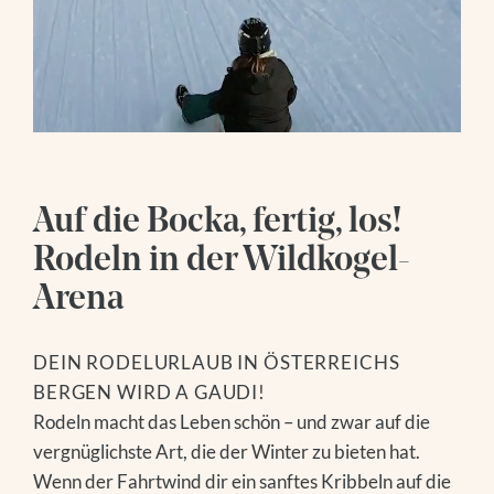
SOCIAL MEDIA
ANFRAGEN
WEBCAMS
BUCHEN
Folge uns
Wanderhotel
Instagram
WANDERSERVICE
Facebook
Wellness
TOURENTIPPS
Youtube
Auf die Bocka, fertig, los!
GROSSVENEDIGER
WASSERWELT
Rodeln in der Wildkogel-
Bergsommer
SAUNAWELT
Arena
MASSAGEN
WANDERN
Bergwinter
EISBADEN
BIKEN
DEIN RODELURLAUB IN ÖSTERREICHS
DAY SPA
GOLFEN
SKIFAHREN
BERGEN WIRD A GAUDI!
MODELL- UND HANGFLIEGEN
WINTERWANDERN
Rodeln macht das Leben schön – und zwar auf die
NATIONALPARK SOMMERCARD
RODELN
vergnüglichste Art, die der Winter zu bieten hat.
FAMILIENZEIT
ABSEITS DER PISTE
Wenn der Fahrtwind dir ein sanftes Kribbeln auf die
AUSFLUGSTIPPS