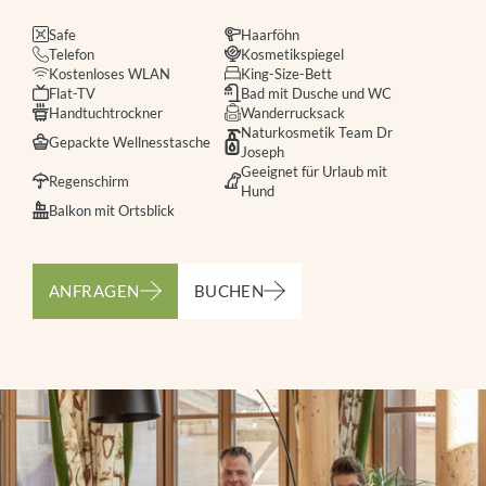
Safe
Haarföhn
Telefon
Kosmetikspiegel
Kostenloses WLAN
King-Size-Bett
Flat-TV
Bad mit Dusche und WC
Handtuchtrockner
Wanderrucksack
Naturkosmetik Team Dr
Gepackte Wellnesstasche
Joseph
Geeignet für Urlaub mit
Regenschirm
Hund
Balkon mit Ortsblick
ANFRAGEN
BUCHEN