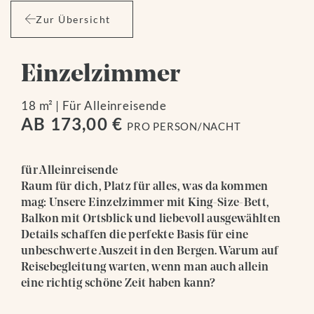
Zur Übersicht
Einzelzimmer
18 m²
|
Für Alleinreisende
AB 173,00 €
PRO PERSON/NACHT
für Alleinreisende
Raum für dich, Platz für alles, was da kommen
mag: Unsere Einzelzimmer mit King-Size-Bett,
Balkon mit Ortsblick und liebevoll ausgewählten
Details schaffen die perfekte Basis für eine
unbeschwerte Auszeit in den Bergen. Warum auf
Reisebegleitung warten, wenn man auch allein
eine richtig schöne Zeit haben kann?