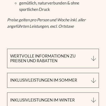
gemütlich, naturverbunden & ohne
sportlichen Druck
Preise gelten pro Person und Woche inkl. aller
angeführten Leistungen, excl. Ortstaxe
WERTVOLLE INFORMATIONEN ZU
PREISEN UND RABATTEN
Unsere Preise verstehen sich als Ab-Preise
inklusive aller angeführten Inklusivleistungen.
INKLUSIVLEISTUNGEN IM SOMMER
Kinderermäßigungen werden – je nach Alter – im
Zimmer der Eltern gerne berücksichtigt, inklusive
Für ein gutes Bauchgefühl
einer auf Kinder abgestimmten Kulinarik.
INKLUSIVLEISTUNGEN IM WINTER
Genussvoll in den Tag starten mit wertvollen,