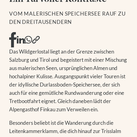
DAY SPA
GOLFEN
SKIFAHREN
MODELL- UND HANGFLIEGEN
VOM MALERISCHEN SPEICHERSEE RAUF ZU
WINTERWANDERN
NATIONALPARK SOMMERCARD
DEN DREITAUSENDERN
RODELN
FAMILIENZEIT
ABSEITS DER PISTE
AUSFLUGSTIPPS
FAMILIENZEIT
EVENTS IN DER REGION
AUSFLUGSTIPPS
Das Baumhaus
Das Wildgerlostal liegt an der Grenze zwischen
EVENTS IN DER REGION
Salzburg und Tirol und begeistert mit einer Mischung
aus malerischen Seen, ursprünglichen Almen und
hochalpiner Kulisse. Ausgangspunkt vieler Touren ist
der idyllische Durlassboden-Speichersee, der sich
auch für eine gemütliche Rundwanderung oder eine
Tretbootfahrt eignet. Gleich daneben lädt der
Alpengasthof Finkau zum Verweilen ein.
Besonders beliebt ist die Wanderung durch die
Leitenkammerklamm, die dich hinauf zur Trisslalm